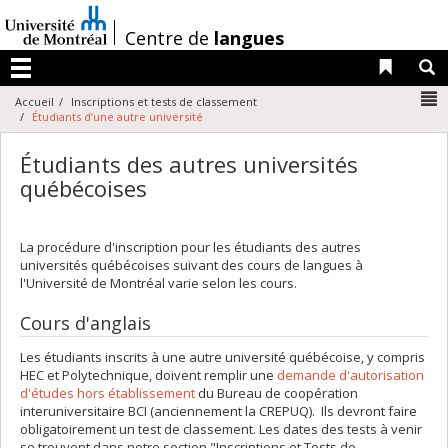
Passer
au
/
Centre de
langues
contenu
Liens 
R
Menu
N
Accueil
Inscriptions et tests de classement
Étudiants d’une autre université
Étudiants des autres universités
québécoises
La procédure d'inscription pour les étudiants des autres
universités québécoises suivant des cours de langues à
l'Université de Montréal varie selon les cours.
Cours d'anglais
Les étudiants inscrits à une autre université québécoise, y compris
HEC et Polytechnique, doivent remplir une
demande d'autorisation
d'études hors établissement
du Bureau de coopération
interuniversitaire BCI (anciennement la CREPUQ). Ils devront faire
obligatoirement un test de classement. Les dates des tests à venir
se trouvent dans notre section "Inscriptions et Tests de