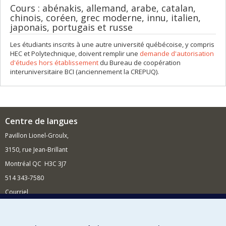
Cours : abénakis, allemand, arabe, catalan,
chinois, coréen, grec moderne, innu, italien,
japonais, portugais et russe
Les étudiants inscrits à une autre université québécoise, y compris
HEC et Polytechnique, doivent remplir une
demande d'autorisation
d'études hors établissement
du Bureau de coopération
interuniversitaire BCI (anciennement la CREPUQ).
Centre de langues
Pavillon Lionel-Groulx,
3150, rue Jean-Brillant
Montréal QC H3C 3J7
514 343-7580
Courriel
Nouvelles et événements
Comment soutenir le Centre?