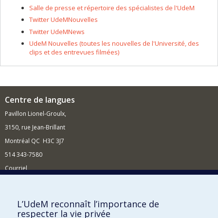
Salle de presse et répertoire des spécialistes de l'UdeM
Twitter UdeMNouvelles
Twitter UdeMNews
UdeM Nouvelles (toutes les nouvelles de l'Université, des
clips et des entrevues filmées)
Centre de langues
Pavillon Lionel-Groulx,
3150, rue Jean-Brillant
Montréal QC H3C 3J7
514 343-7580
Courriel
Nouvelles et événements
Comment soutenir le Centre?
L’UdeM reconnaît l’importance de
respecter la vie privée
BESOIN D'AIDE?