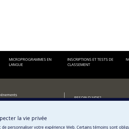
MICROPROGRAMMES EN
INSCRIPTIONS ET TESTS DE
N
LANGUE
CLASSEMENT
événements
BESOIN D'AIDE?
utenir le Centre?
Plan du site
Signaler une erreur
ecter la vie privée
Accessibilité
t de personnaliser votre expérience Web. Certains témoins sont oblig