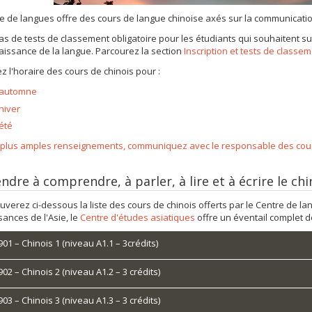
e de langues offre des cours de langue chinoise axés sur la communication
 pas de tests de classement obligatoire pour les étudiants qui souhaitent 
issance de la langue. Parcourez la section
Inscription et tests de classe
z l'horaire des cours de chinois pour :
'automne
'hiver
'été
 plus amples renseignements, communiquez avec le responsable des cour
dre à comprendre, à parler, à lire et à écrire le chi
uverez ci-dessous la liste des cours de chinois offerts par le Centre de l
ances de l'Asie, le
Centre d'études asiatiques
offre un éventail complet 
1 – Chinois 1 (niveau A1.1 – 3crédits)
2 – Chinois 2 (niveau A1.2 – 3 crédits)
3 – Chinois 3 (niveau A1.3 – 3 crédits)