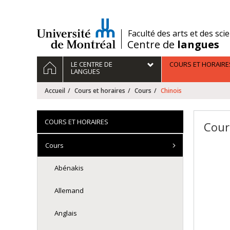
Passer
au
contenu
/
Faculté des arts et des sci
Centre de
langues
Navigation
ACCUEIL
LE CENTRE DE
COURS ET HORAIRE
principale
LANGUES
Accueil
Cours et horaires
Cours
Chinois
COURS ET HORAIRES
Cour
Cours
Abénakis
Allemand
Anglais