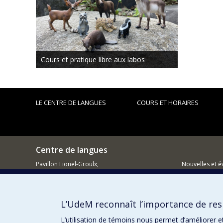
Cours et pratique libre aux labos
LE CENTRE DE LANGUES
COURS ET HORAIRES
Centre de langues
Pavillon Lionel-Groulx,
Nouvelles et 
3150, rue Jean-Brillant
Comment so
Montréal QC H3C 3J7
L’UdeM reconnaît l’importance de resp
514 343-7580
L’utilisation de témoins nous permet d’améliorer e
Courriel