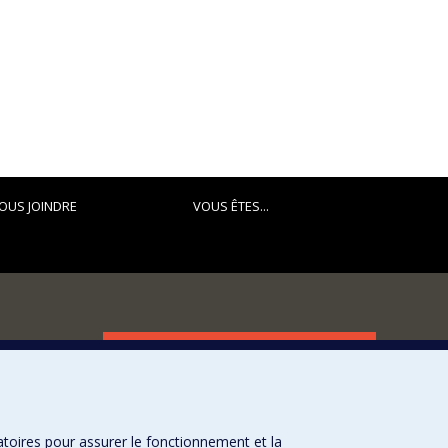
OUS JOINDRE
VOUS ÊTES...
FACULTÉ DES ARTS ET DES SCIENCES
Nos départements et écoles
Nos centres d'études
atoires pour assurer le fonctionnement et la
Nos programmes et cours