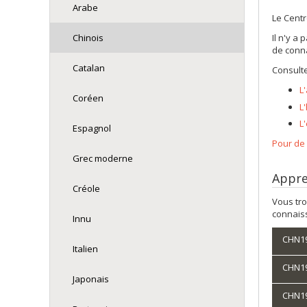
Arabe
Le Centr
Chinois
Il n'y a
de conna
Catalan
Consulte
L
Coréen
L
L
Espagnol
Pour de
Grec moderne
Appren
Créole
Vous tro
connaiss
Innu
CHN190
Italien
CHN190
Japonais
CHN190