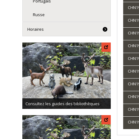
Portugais
CHN190
Russe
CHN190
Horaires
CHN190
CHN190
CHN19
CHN190
CHN191
CHN191
Consultez les guides des bibliothèques
CHN191
CHN191