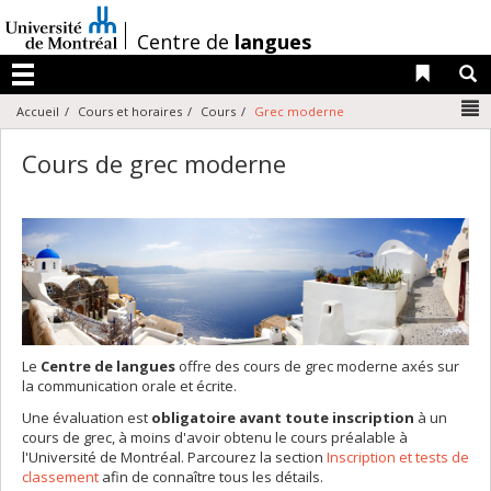
Passer
au
/
Centre de
langues
contenu
Liens 
R
Menu
N
Accueil
Cours et horaires
Cours
Grec moderne
Cours de grec moderne
Le
Centre de langues
offre des cours de grec moderne axés sur
la communication orale et écrite.
Une évaluation est
obligatoire avant toute inscription
à un
cours de grec, à moins d'avoir obtenu le cours préalable à
l'Université de Montréal. Parcourez la section
Inscription et tests de
classement
afin de connaître tous les détails.