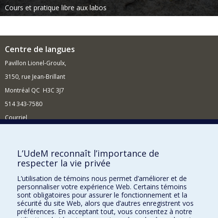
Cours et pratique libre aux labos
Centre de langues
Pavillon Lionel-Groulx,
3150, rue Jean-Brillant
Montréal QC H3C 3J7
514 343-7580
Courriel
Nouvelles et événements
Comment soutenir le Centre?
L’UdeM reconnaît l’importance de
respecter la vie privée
BESOIN D'AIDE?
L’utilisation de témoins nous permet d’améliorer et de
Plan du site
personnaliser votre expérience Web. Certains témoins
Signaler une erreur
sont obligatoires pour assurer le fonctionnement et la
sécurité du site Web, alors que d’autres enregistrent vos
Accessibilité
préférences. En acceptant tout, vous consentez à notre