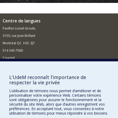
Centre de langues
Pavillon Lionel-Groulx,
3150, rue Jean-Brillant
Montréal QC H3C 3J7
514 343-7580
Courriel
Nouvelles et événements
Comment soutenir le Centre?
L’UdeM reconnaît l’importance de
respecter la vie privée
BESOIN D'AIDE?
L’utilisation de témoins nous permet d’améliorer et de
Plan du site
personnaliser votre expérience Web. Certains témoins
Signaler une erreur
sont obligatoires pour assurer le fonctionnement et la
sécurité du site Web, alors que d’autres enregistrent vos
Accessibilité
préférences. En acceptant tout, vous consentez à notre
utilisation de témoins pour mieux répondre à vos besoins.
FACULTÉ DES ARTS ET DES SCIENCES