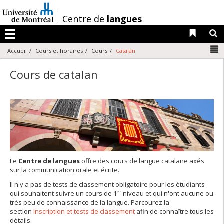
Passer
au
/
Centre de
langues
contenu
Liens 
R
Menu
N
Accueil
Cours et horaires
Cours
Catalan
Cours de catalan
Le
Centre de langues
offre des cours de langue catalane axés
sur la communication orale et écrite.
Il n'y a pas de tests de classement obligatoire pour les étudiants
er
qui souhaitent suivre un cours de 1
niveau et qui n'ont aucune ou
très peu de connaissance de la langue. Parcourez la
section
Inscription et tests de classement
afin de connaître tous les
détails.