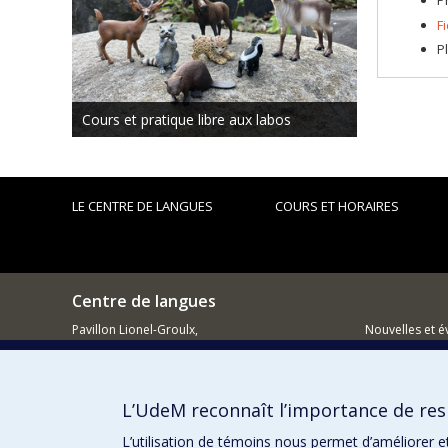
P
F
P
Cours et pratique libre aux labos
LE CENTRE DE LANGUES
COURS ET HORAIRES
Centre de langues
Pavillon Lionel-Groulx,
Nouvelles et 
3150, rue Jean-Brillant
Comment so
Montréal QC H3C 3J7
L’UdeM reconnaît l’importance de resp
514 343-7580
L’utilisation de témoins nous permet d’améliorer e
Courriel