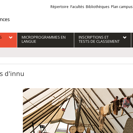
Liens
Répertoire
Facultés
Bibliothèques
Plan campus
externes
ences
S
MICROPROGRAMMES EN
INSCRIPTIONS ET
LANGUE
TESTS DE CLASSEMENT
s d'innu