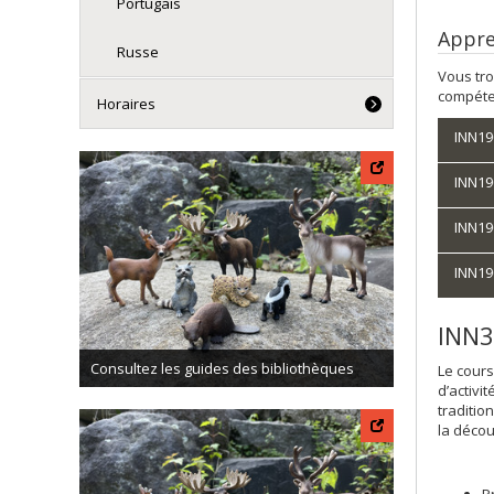
Portugais
Appren
Russe
Vous tro
compéten
Horaires
INN190
INN190
INN190
INN190
INN3
Consultez les guides des bibliothèques
Le cours
d’activi
traditio
la décou