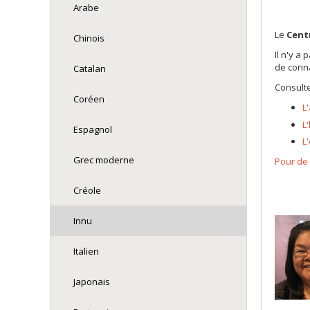
Arabe
Le
Cent
Chinois
Il n'y a
de conna
Catalan
Consulte
Coréen
L
L
Espagnol
L
Grec moderne
Pour de
Créole
Innu
Italien
Japonais