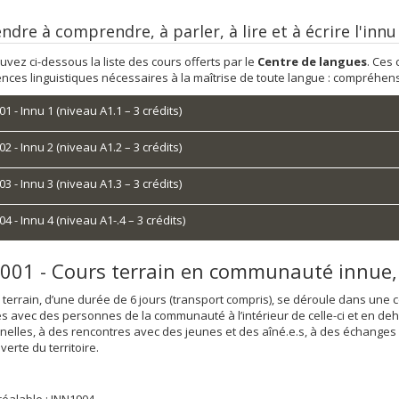
dre à comprendre, à parler, à lire et à écrire l'innu
uvez ci-dessous la liste des cours offerts par le
Centre de langues
. Ces
ces linguistiques nécessaires à la maîtrise de toute langue : compréhensi
1 - Innu 1 (niveau A1.1 – 3 crédits)
2 - Innu 2 (niveau A1.2 – 3 crédits)
3 - Innu 3 (niveau A1.3 – 3 crédits)
4 - Innu 4 (niveau A1-.4 – 3 crédits)
001 - Cours terrain en communauté innue,
 terrain, d’une durée de 6 jours (transport compris), se déroule dans un
tés avec des personnes de la communauté à l’intérieur de celle-ci et en dehor
nnelles, à des rencontres avec des jeunes et des aîné.e.s, à des échanges a
verte du territoire.