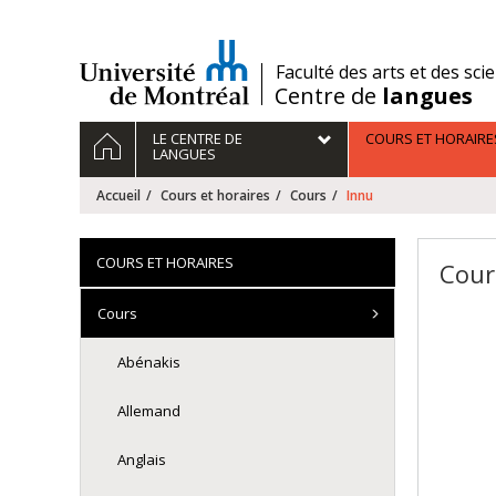
Passer
au
contenu
/
Faculté des arts et des sci
Centre de
langues
Navigation
ACCUEIL
LE CENTRE DE
COURS ET HORAIRE
principale
LANGUES
Accueil
Cours et horaires
Cours
Innu
COURS ET HORAIRES
Cour
Cours
Abénakis
Allemand
Anglais