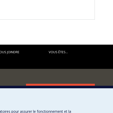
OUS JOINDRE
VOUS ÊTES...
FACULTÉ DES ARTS ET DES SCIENCES
Nos départements et écoles
Nos centres d'études
atoires pour assurer le fonctionnement et la
Nos programmes et cours