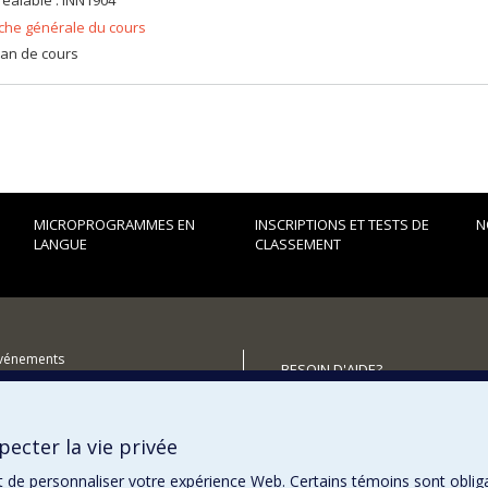
réalable : INN1904
iche générale du cours
lan de cours
MICROPROGRAMMES EN
INSCRIPTIONS ET TESTS DE
N
LANGUE
CLASSEMENT
événements
BESOIN D'AIDE?
utenir le Centre?
Plan du site
Signaler une erreur
ecter la vie privée
Accessibilité
t de personnaliser votre expérience Web. Certains témoins sont oblig