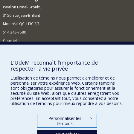
Pavillon Lionel-Groulx,
3150, rue Jean-Brillant
Montréal QC H3C 3J7
514 343-7580
Courriel
Nouvelles et événements
Comment soutenir le Centre?
L’UdeM reconnaît l’importance de
respecter la vie privée
BESOIN D'AIDE?
L’utilisation de témoins nous permet d’améliorer et de
Plan du site
personnaliser votre expérience Web. Certains témoins
Signaler une erreur
sont obligatoires pour assurer le fonctionnement et la
sécurité du site Web, alors que d’autres enregistrent vos
Accessibilité
préférences. En acceptant tout, vous consentez à notre
utilisation de témoins pour mieux répondre à vos besoins.
FACULTÉ DES ARTS ET DES SCIENCES
Nos départements et écoles
Personnaliser les
>
témoins
Nos centres d'études
Nos programmes et cours