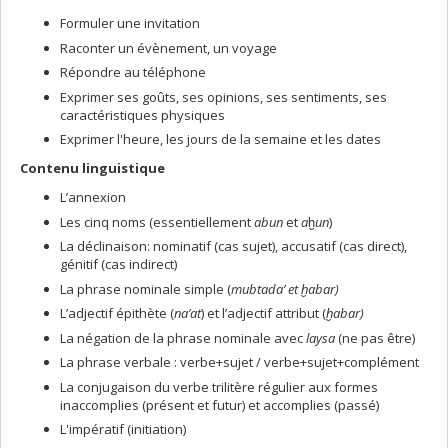
Formuler une invitation
Raconter un évènement, un voyage
Répondre au téléphone
Exprimer ses goûts, ses opinions, ses sentiments, ses
caractéristiques physiques
Exprimer l'heure, les jours de la semaine et les dates
Contenu linguistique
L’annexion
Les cinq noms (essentiellement
abun
et
a
ḫ
un
)
La déclinaison: nominatif (cas sujet), accusatif (cas direct),
génitif (cas indirect)
La phrase nominale simple (
mubtada’ et
ḫ
abar)
L’adjectif épithète (
na’at
) et l’adjectif attribut (
ḫ
abar)
La négation de la phrase nominale avec
laysa
(ne pas être)
La phrase verbale : verbe+sujet / verbe+sujet+complément
La conjugaison du verbe trilitère régulier aux formes
inaccomplies (présent et futur) et accomplies (passé)
L'impératif (initiation)