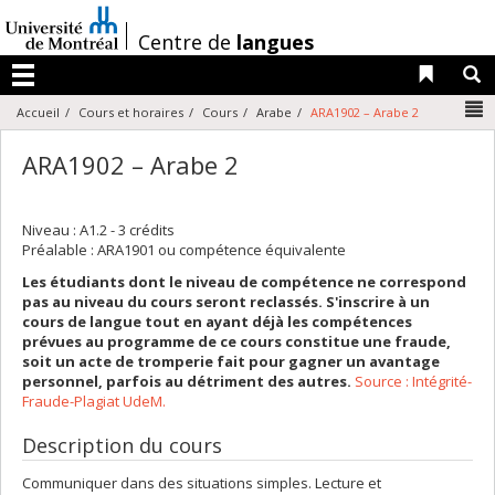
Passer
au
/
Centre de
langues
contenu
Liens 
R
Menu
N
Accueil
Cours et horaires
Cours
Arabe
ARA1902 – Arabe 2
ARA1902 – Arabe 2
Niveau : A1.2 - 3 crédits
Préalable : ARA1901 ou compétence équivalente
Les étudiants dont le niveau de compétence ne correspond
pas au niveau du cours seront reclassés. S'inscrire à un
cours de langue tout en ayant déjà les compétences
prévues au programme de ce cours constitue une fraude,
soit un acte de tromperie fait pour gagner un avantage
personnel, parfois au détriment des autres.
Source : Intégrité-
Fraude-Plagiat UdeM.
Description du cours
Communiquer dans des situations simples. Lecture et